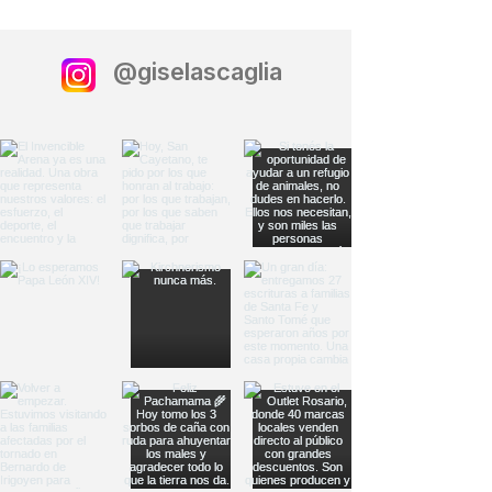
@giselascaglia