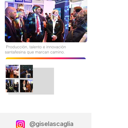
Producción, talento e innovación
santafesina que marcan camino.
@giselascaglia