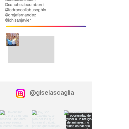
@sanchezlecumberri
@fedranoeliabuseghin
@orejafernandez
@ichisanjavier
@giselascaglia