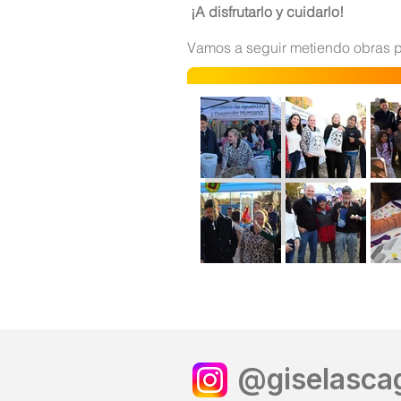
¡A disfrutarlo y cuidarlo!
Vamos a seguir metiendo obras p
@giselascag