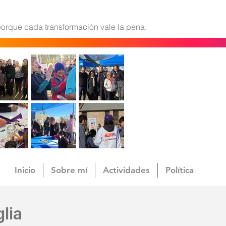
orque cada transformación vale la pena.
Inicio
Sobre mí
Actividades
Política
lia