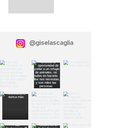
@giselascaglia