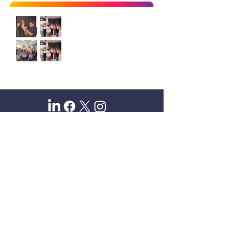
Sitio oficial de Gisela Scaglia
Creo y confío. Se aprende
escuchando.
Se logra en equipo. Paciencia +
perseverancia.
Suscribete para recibir novedades
exclusivas