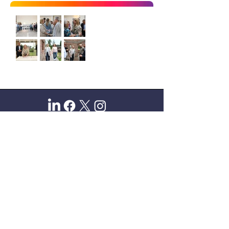
Sitio oficial de Gisela Scaglia
Creo y confío. Se aprende
escuchando.
Se logra en equipo. Paciencia +
perseverancia.
Suscribete para recibir novedades
exclusivas