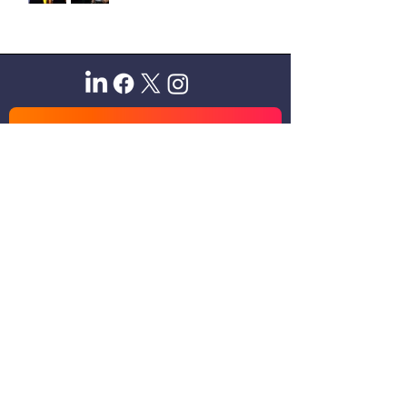
Sitio oficial de Gisela Scaglia
Creo y confío. Se aprende
escuchando.
Se logra en equipo. Paciencia +
perseverancia.
Suscribete para recibir novedades
exclusivas
Email
Unirse