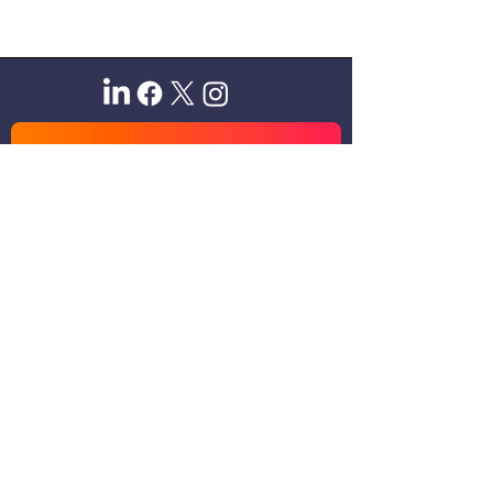
Sitio oficial de Gisela Scaglia
Creo y confío. Se aprende
escuchando.
Se logra en equipo. Paciencia +
perseverancia.
Suscribete para recibir novedades
exclusivas
Email
Unirse