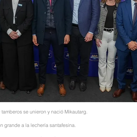
 tamberos se unieron y nació Mikautarg.
n grande a la lechería santafesina.