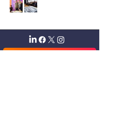
Sitio oficial de Gisela Scaglia
Creo y confío. Se aprende
escuchando.
Se logra en equipo. Paciencia +
perseverancia.
Suscribete para recibir novedades
exclusivas
Email