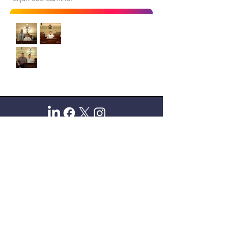
Sitio oficial de Gisela Scaglia
Creo y confío. Se aprende
escuchando.
Se logra en equipo. Paciencia +
perseverancia.
Suscribete para recibir novedades