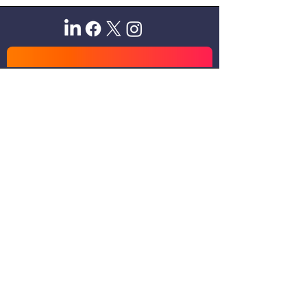
Sitio oficial de Gisela Scaglia
Creo y confío. Se aprende
escuchando.
Se logra en equipo. Paciencia +
perseverancia.
Suscribete para recibir novedades
exclusivas
Email
Unirse