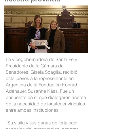
La vicegobernadora de Santa Fe y
Presidente de la Cámara de
Senadores, Gisela Scaglia, recibió
este jueves a la representante en
Argentina de la Fundación Konrad
Adenauer, Susanne Käss. Fue un
encuentro en el que dialogaron acerca
de la necesidad de fortalecer vínculos
entre ambas instituciones.
“Su visita y sus ganas de fortalecer