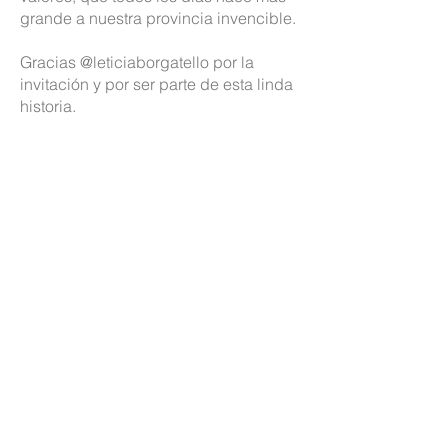
grande a nuestra provincia invencible.
Gracias
@leticiaborgatello
por la
invitación y por ser parte de esta linda
historia.
Cada pueblo y cada ciudad de
nuestra Santa Fe tiene su
historia, sus tradiciones y, sobre