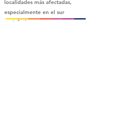
localidades más afectadas,
especialmente en el sur
santafesino.
Sitio oficial de Gisela Scaglia
Creo y confío. Se aprende
escuchando.
Se logra en equipo. Paciencia +
perseverancia.
Suscribete para recibir novedades
exclusivas