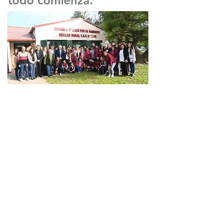
todo comienza.
Más infraestructura, más
oportunidades, más futuro para
nuestros chicos. Con el Gobierno de
Santa Fe seguimos llevando obras a
cada rincón de la provincia.
Unidos para defender Santa Fe.