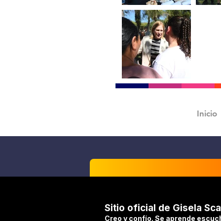
Inicio
Sitio oficial de Gisela Sca
Creo y confío. Se aprende escuc