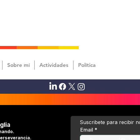
Sobre mí
Actividades
Política
Suscribete para recibir 
glia
Email
hando.
perseverancia.