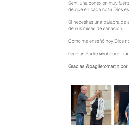
Sentí una conexión muy fuert
de que en cada cosa Dios es
Si necesitas una palabra de 
de sus misas de sanacion.
Como me enseñó hoy Dios nos
Gracias Padre
@robeuge
por 
Gracias
@paglieromartin
por 