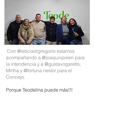
Con
@leticiadigregorio
estamos
acompañando a
@joaquinpoleri
para
la intendencia y a
@gustavogaretto
,
Mirtha y
@fortuna.nestor
para el
Concejo.
Porque Teodelina puede más!!!