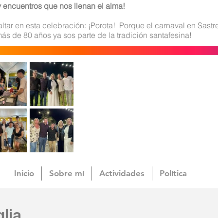
y encuentros que nos llenan el alma!
tar en esta celebración: ¡Porota! Porque el carnaval en Sastre
más de 80 años ya sos parte de la tradición santafesina!
Inicio
Sobre mí
Actividades
Política
lia