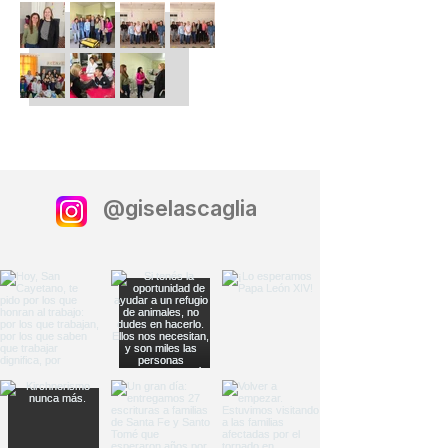
@giselascaglia