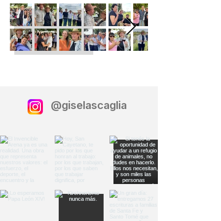
@giselascaglia