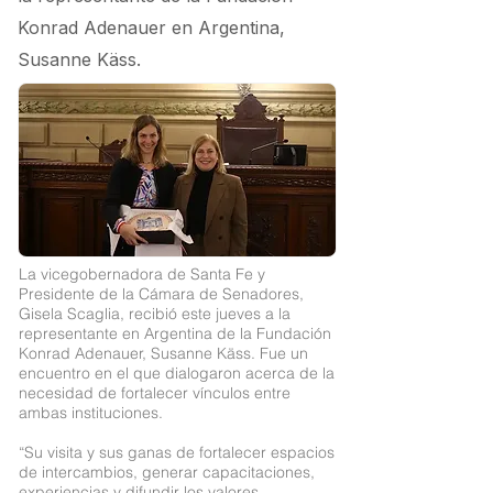
Konrad Adenauer en Argentina,
Susanne Käss.
La vicegobernadora de Santa Fe y
Presidente de la Cámara de Senadores,
Gisela Scaglia, recibió este jueves a la
representante en Argentina de la Fundación
Konrad Adenauer, Susanne Käss. Fue un
encuentro en el que dialogaron acerca de la
necesidad de fortalecer vínculos entre
ambas instituciones.
“Su visita y sus ganas de fortalecer espacios
de intercambios, generar capacitaciones,
experiencias y difundir los valores