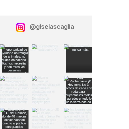
@giselascaglia