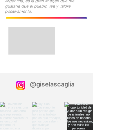
Argentina, es la gran imagen que me
gustaría que el pueblo vea y valore
positivamente.
@giselascaglia