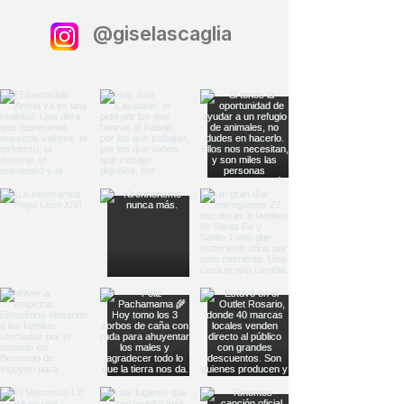
@giselascaglia