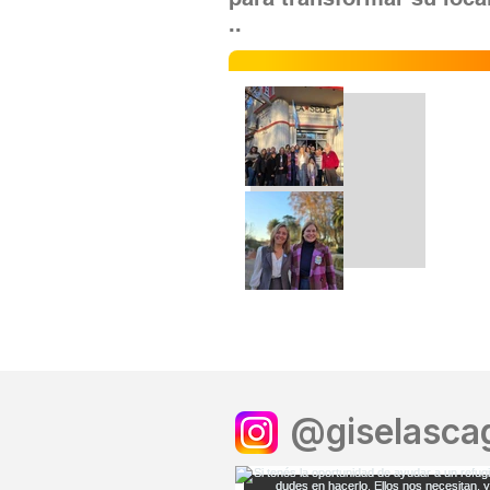
..
@giselascag