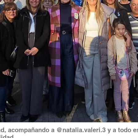
and, acompañando a
@natalia.valeri.3
y a todo e
lidad.