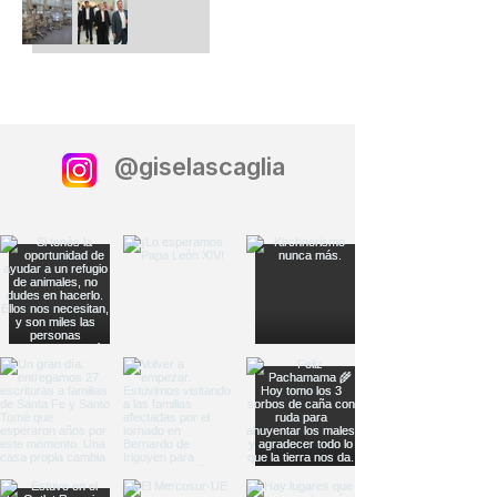
@giselascaglia