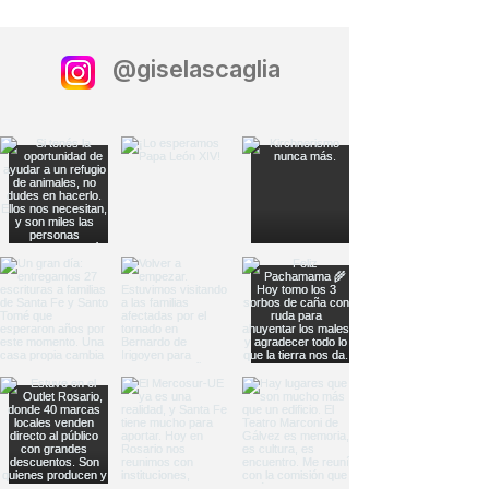
@giselascaglia