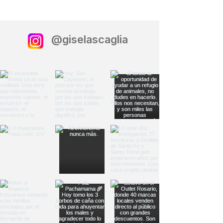
@giselascaglia