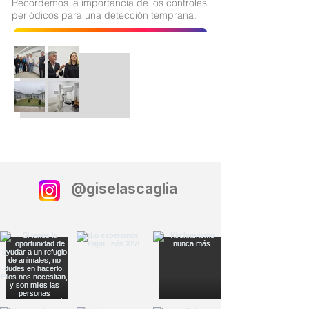
Recordemos la importancia de los controles
periódicos para una detección temprana.
@giselascaglia