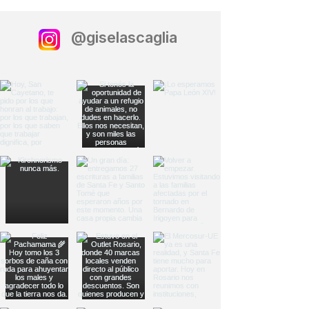
@giselascaglia