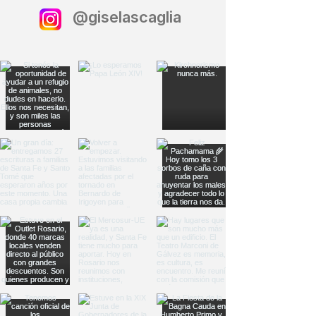
@giselascaglia