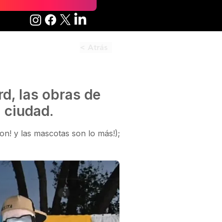
< Atrás
d, las obras de
 ciudad.
ron! y las mascotas son lo más!);