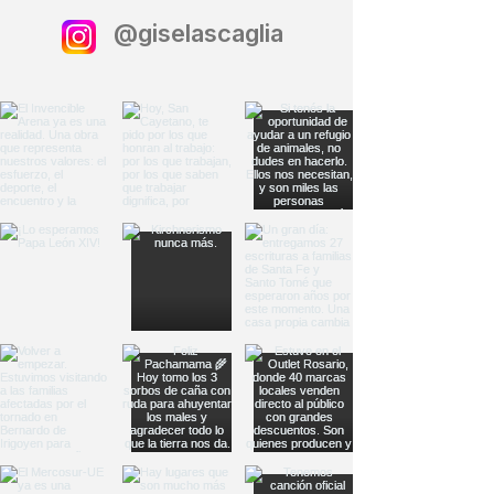
@giselascaglia