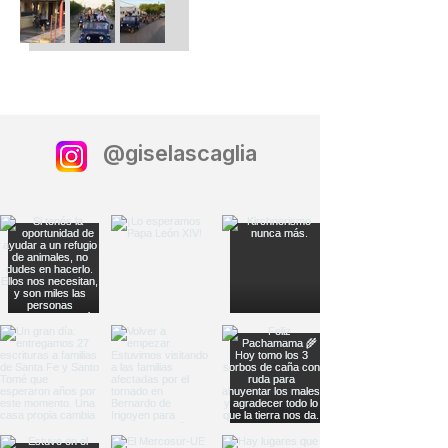
@giselascaglia