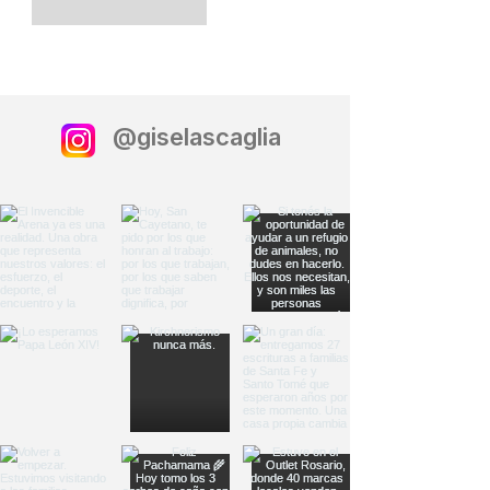
@giselascaglia