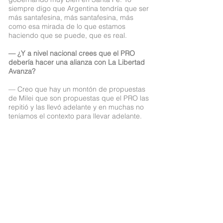
siempre digo que Argentina tendría que ser
más santafesina, más santafesina, más
como esa mirada de lo que estamos
haciendo que se puede, que es real.
— ¿Y a nivel nacional crees que el PRO
debería hacer una alianza con La Libertad
Avanza?
— Creo que hay un montón de propuestas
de Milei que son propuestas que el PRO las
repitió y las llevó adelante y en muchas no
teníamos el contexto para llevar adelante.
Pero no podemos dejar de coincidir que
Argentina requiere volver a insertarse al
mundo, que Argentina requiere acomodar la
macro, que Argentina tiene que ser un país
que tenga una macroeconomía ordenada,
que deje de emitir, que baje la inflación. Yo
no podría estar en desacuerdo con esas
ideas. Tampoco podría estar en desacuerdo
con que la educación tiene que ser un
servicio esencial, porque es algo que
nosotros propusimos desde el PRO. O con