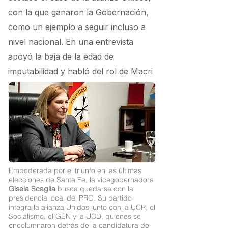
con la que ganaron la Gobernación,
como un ejemplo a seguir incluso a
nivel nacional. En una entrevista
apoyó la baja de la edad de
imputabilidad y habló del rol de Macri
Empoderada por el triunfo en las últimas
elecciones de Santa Fe, la vicegobernadora
Gisela Scaglia
busca quedarse con la
presidencia local del PRO. Su partido
integra la alianza Unidos junto con la UCR, el
Socialismo, el GEN y la UCD, quienes se
encolumnaron detrás de la candidatura de