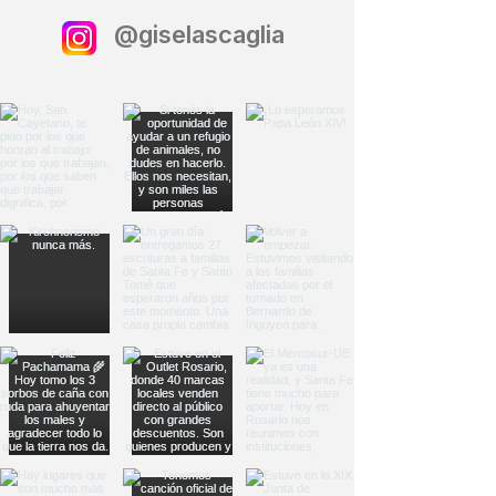
@giselascaglia