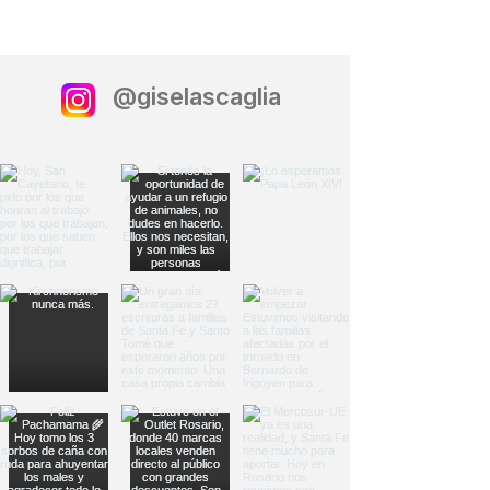
@giselascaglia