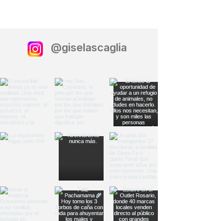
@giselascaglia