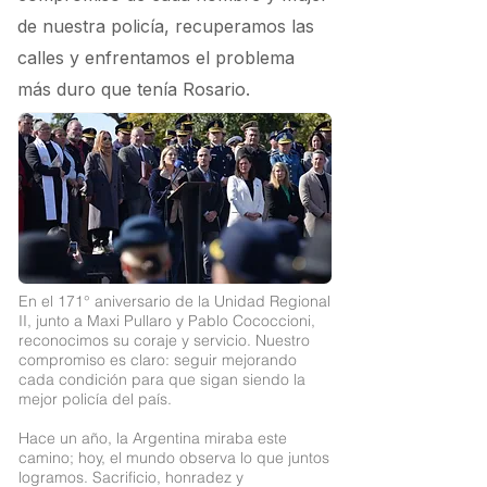
de nuestra policía, recuperamos las
calles y enfrentamos el problema
más duro que tenía Rosario.
En el 171° aniversario de la Unidad Regional
II, junto a
Maxi Pullaro
y Pablo Cococcioni,
reconocimos su coraje y servicio. Nuestro
compromiso es claro: seguir mejorando
cada condición para que sigan siendo la
mejor policía del país.
Hace un año, la Argentina miraba este
camino; hoy, el mundo observa lo que juntos
logramos. Sacrificio, honradez y