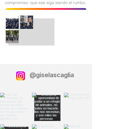
compromiso: que ese siga siendo el rumbo.
@giselascaglia