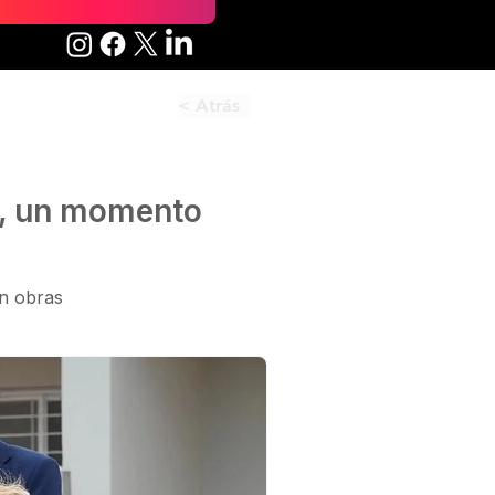
< Atrás
ia, un momento
en obras