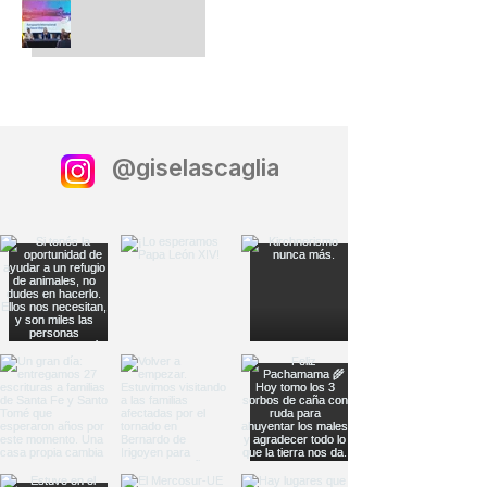
@giselascaglia