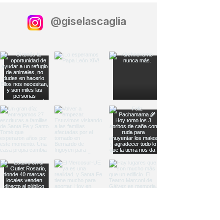
@giselascaglia