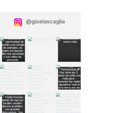
@giselascaglia