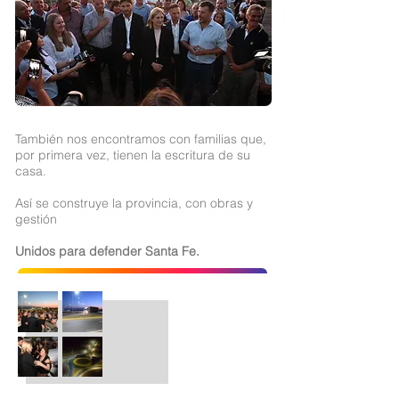
También nos encontramos con familias que,
por primera vez, tienen la escritura de su
casa.
Así se construye la provincia, con obras y
gestión
Unidos para defender Santa Fe.