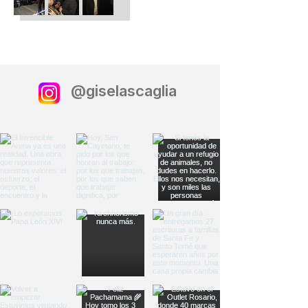
@giselascaglia