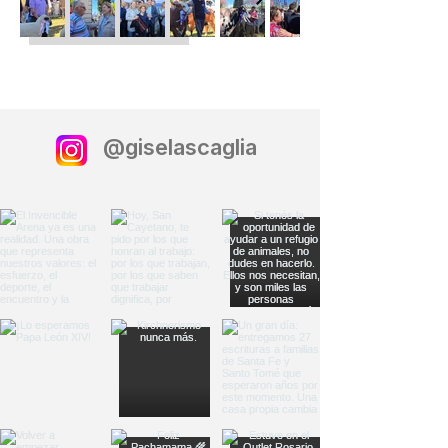
@giselascaglia