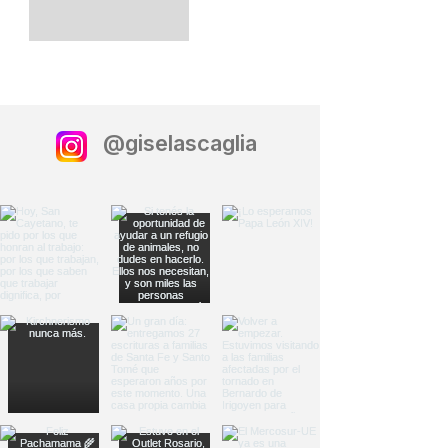
@giselascaglia