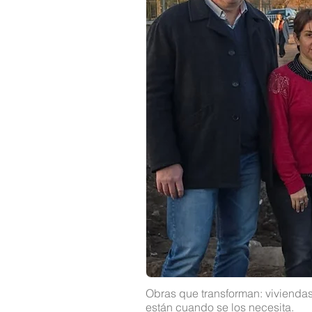
Obras que transforman: vivienda
están cuando se los necesita.